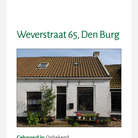
Skip
Skip
to
to
content
footer
Weverstraat 65, Den Burg
Gebouwd in:
Onbekend