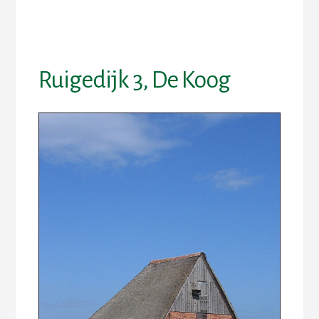
Skip
Skip
to
to
content
footer
Ruigedijk 3, De Koog