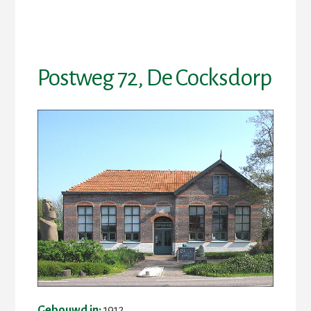
Skip
Skip
to
to
content
footer
Postweg 72, De Cocksdorp
Gebouwd in:
1912