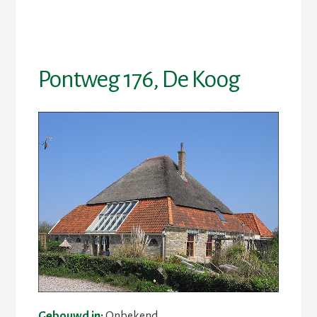
Skip
Skip
to
to
content
footer
Pontweg 176, De Koog
Gebouwd in:
Onbekend