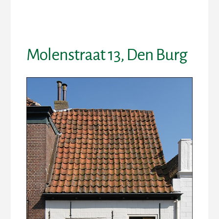
Skip
Skip
to
to
content
footer
Molenstraat 13, Den Burg