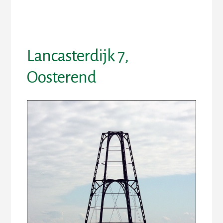
Skip
Skip
to
to
content
footer
Lancasterdijk 7,
Oosterend