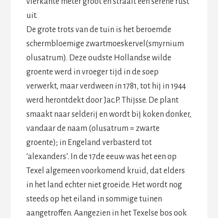
vierkante meter groot en straalt een serene rust
uit.
De grote trots van de tuin is het beroemde
schermbloemige zwartmoeskervel(smyrnium
olusatrum). Deze oudste Hollandse wilde
groente werd in vroeger tijd in de soep
verwerkt, maar verdween in 1781, tot hij in 1944
werd herontdekt door Jac.P. Thijsse. De plant
smaakt naar selderij en wordt bij koken donker,
vandaar de naam (olusatrum = zwarte
groente); in Engeland verbasterd tot
‘alexanders’. In de 17de eeuw was het een op
Texel algemeen voorkomend kruid, dat elders
in het land echter niet groeide. Het wordt nog
steeds op het eiland in sommige tuinen
aangetroffen. Aangezien in het Texelse bos ook