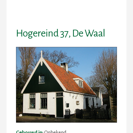
Skip
Skip
to
to
content
footer
Hogereind 37, De Waal
Gebouwd in:
Onbekend