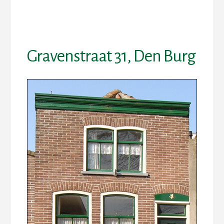
Skip
Skip
to
to
content
footer
Gravenstraat 31, Den Burg