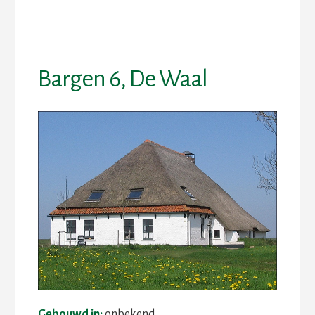
Skip
Skip
to
to
content
footer
Bargen 6, De Waal
Gebouwd in:
onbekend