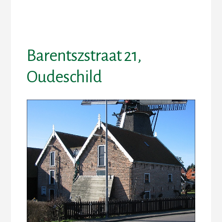
Skip
Skip
to
to
content
footer
Barentszstraat 21,
Oudeschild